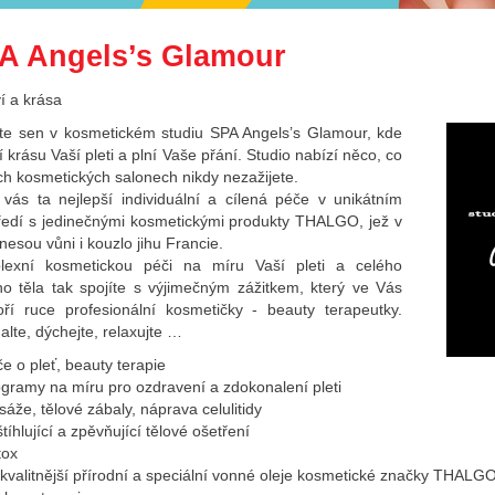
A Angels’s Glamour
í a krása
jte sen v kosmetickém studiu SPA Angels’s Glamour, kde
í krásu Vaší pleti a plní Vaše přání. Studio nabízí něco, co
ých kosmetických salonech nikdy nezažijete.
vás ta nejlepší individuální a cílená péče v unikátním
ředí s jedinečnými kosmetickými produkty THALGO, jež v
nesou vůni i kouzlo jihu Francie.
lexní kosmetickou péči na míru Vaší pleti a celého
o těla tak spojíte s výjimečným zážitkem, který ve Vás
ří ruce profesionální kosmetičky - beauty terapeutky.
lte, dýchejte, relaxujte …
e o pleť, beauty terapie
gramy na míru pro ozdravení a zdokonalení pleti
áže, tělové zábaly, náprava celulitidy
tíhlující a zpěvňující tělové ošetření
tox
kvalitnější přírodní a speciální vonné oleje kosmetické značky THALG