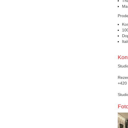
Tha
Man
Prode
Ko
10
Dop
Ita
Kont
Studi
Rezer
+420
Studi
Fot