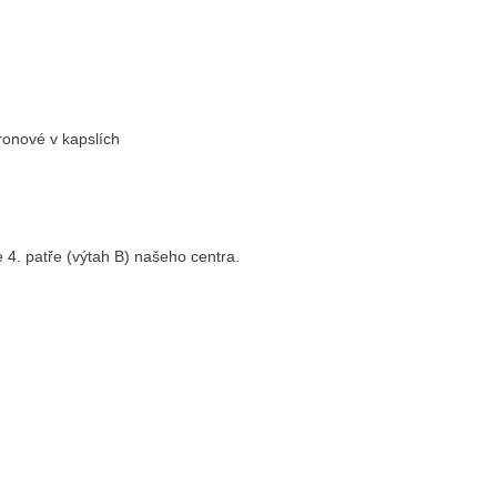
ronové v kapslích
4. patře (výtah B) našeho centra.