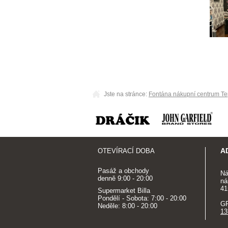
Jste na stránce:
Fontána nákupní centrum Te
A
OTEVÍRACÍ DOBA
Pasáž a obchody
Ná
denně 9:00 - 20:00
ná
41
Supermarket Billa
Pondělí - Sobota: 7:00 - 20:00
G
Neděle: 8:00 - 20:00
13