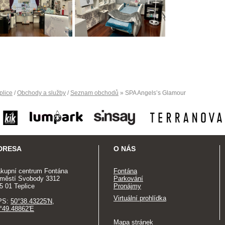
plice
/
Obchody a služby
/
Seznam obchodů
» SPA Angels’s Glamour
DRESA
O NÁS
kupní centrum Fontána
Fontána
městí Svobody 3312
Parkování
5 01 Teplice
Pronájmy
Virtuální prohlídka
PS:
50°38.43225'N,
°49.48862'E
Mapa stránek