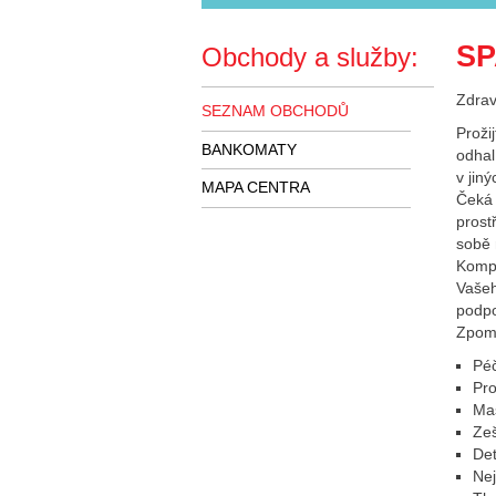
SP
Obchody a služby:
Zdrav
SEZNAM OBCHODŮ
Proži
BANKOMATY
odhal
v jin
MAPA CENTRA
Čeká 
prost
sobě 
Komp
Vašeh
podpo
Zpoma
Péč
Pro
Mas
Zeš
De
Nej