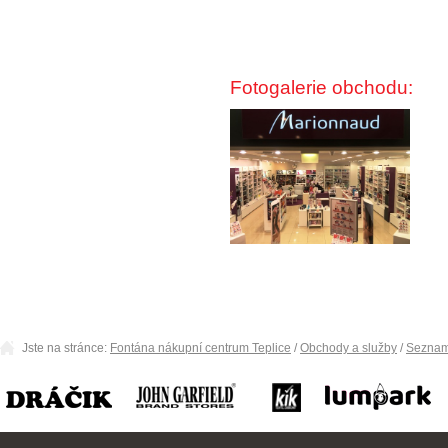
Fotogalerie obchodu:
Jste na stránce:
Fontána nákupní centrum Teplice
/
Obchody a služby
/
Seznam