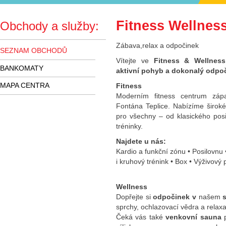
Fitness Wellnes
Obchody a služby:
Zábava,relax a odpočinek
SEZNAM OBCHODŮ
Vítejte ve
Fitness & Wellnes
BANKOMATY
aktivní pohyb a dokonalý odpo
MAPA CENTRA
Fitness
Moderním fitness centrum zá
Fontána Teplice. Nabízíme široké
pro všechny – od klasického posi
tréninky.
Najdete u nás:
Kardio a funkční zónu • Posilovnu
i kruhový trénink • Box • Výživový
Wellness
Dopřejte si
odpočinek v
našem
sprchy, ochlazovací vědra a relax
Čeká vás také
venkovní sauna