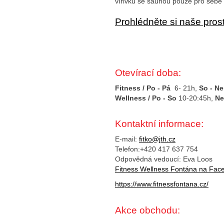
vířivku se saunou pouze pro seb
Prohlédněte si naše pros
Otevírací doba:
Fitness
/ Po - Pá
6- 21h,
So - Ne
Wellness
/ Po - So
10-20:45h,
Ne
Kontaktní informace:
E-mail:
fitko@jth.cz
Telefon:+420 417 637 754
Odpovědná vedoucí: Eva Loos
Fitness Wellness Fontána na Fac
https://www.fitnessfontana.cz/
Akce obchodu: