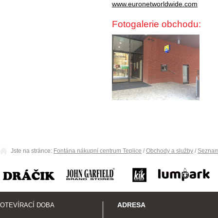
www.euronetworldwide.com
Fotogalerie obchodu:
Jste na stránce:
Fontána nákupní centrum Teplice
/
Obchody a služby
/
Seznam
ADRESA
OTEVÍRACÍ DOBA